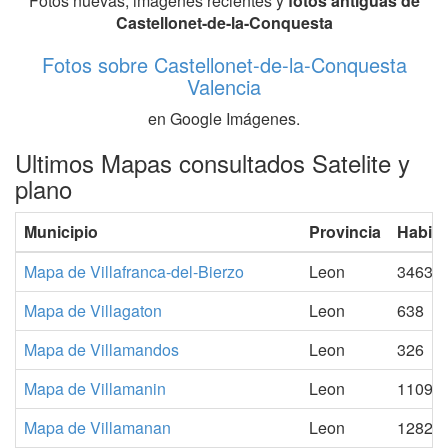
Fotos nuevas, imagenes recientes y
fotos antiguas de
Castellonet-de-la-Conquesta
Fotos sobre Castellonet-de-la-Conquesta
Valencia
en Google Imágenes.
Ultimos Mapas consultados Satelite y
plano
Municipio
Provincia
Habita
Mapa de Villafranca-del-Bierzo
Leon
3463
Mapa de Villagaton
Leon
638
Mapa de Villamandos
Leon
326
Mapa de Villamanin
Leon
1109
Mapa de Villamanan
Leon
1282