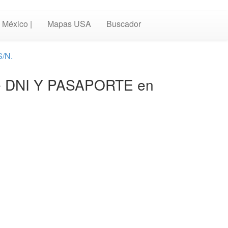
México |
Mapas USA
Buscador
S/N.
sede DNI Y PASAPORTE en