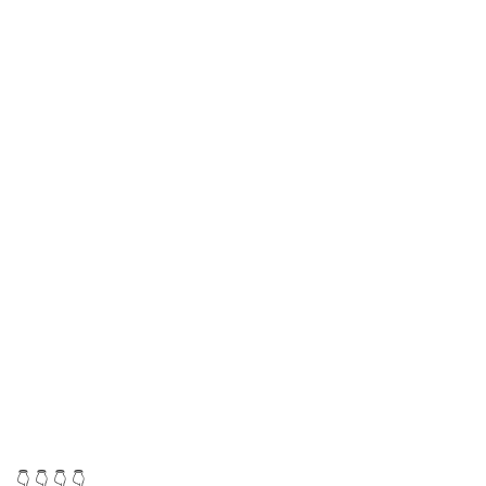
👇 👇 👇 👇