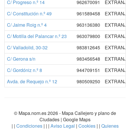
C/ Progreso n.º 14
962670091
EXTRANJER
C/ Constitución n.º 49
961589458
EXTRANJER
C/ Jaime Roig n.º 4
963136380
EXTRANJER
C/ Motilla del Palancar n.º 23
963079800
EXTRANJER
C/ Valladolid, 30-32
983812645
EXTRANJER
C/ Gerona s/n
983456548
EXTRANJER
C/ Gordóniz n.º 8
944709151
EXTRANJER
Avda. de Requejo n.º 12
980509250
EXTRANJER
© Mapa.nom.es 2026 -
Mapa Callejero y plano de
Ciudades
| Google Maps
| |
Condiciones
| | |
Aviso Legal
|
Cookies
| |
Quienes