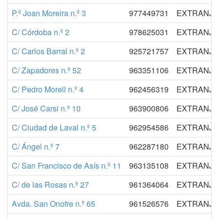
P.º Joan Moreira n.º 3
977449731
EXTRANJER
C/ Córdoba n.º 2
978625031
EXTRANJER
C/ Carlos Barral n.º 2
925721757
EXTRANJER
C/ Zapadores n.º 52
963351106
EXTRANJER
C/ Pedro Morell n.º 4
962456319
EXTRANJER
C/ José Carsi n.º 10
963900806
EXTRANJER
C/ Ciudad de Laval n.º 5
962954586
EXTRANJER
C/ Ángel n.º 7
962287180
EXTRANJER
C/ San Francisco de Asís n.º 11
963135108
EXTRANJER
C/ de las Rosas n.º 27
961364064
EXTRANJER
Avda. San Onofre n.º 65
961526576
EXTRANJER