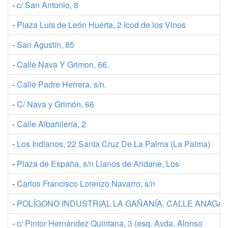
-
c/ San Antonio, 8
-
Plaza Luis de León Huerta, 2 Icod de los Vinos
-
San Agustín, 85
-
Calle Nava Y Grimon, 66.
-
Calle Padre Herrera, s/n.
-
C/ Nava y Grimón, 66
-
Calle Albañilería, 2
-
Los Indianos, 22 Santa Cruz De La Palma (La Palma)
-
Plaza de España, s/n Llanos de Aridane, Los
-
Carlos Francisco Lorenzo Navarro, s/n
-
POLÍGONO INDUSTRIAL LA GAÑANÍA. CALLE ANAGA, 
-
c/ Pintor Hernández Quintana, 3 (esq. Avda. Alonso