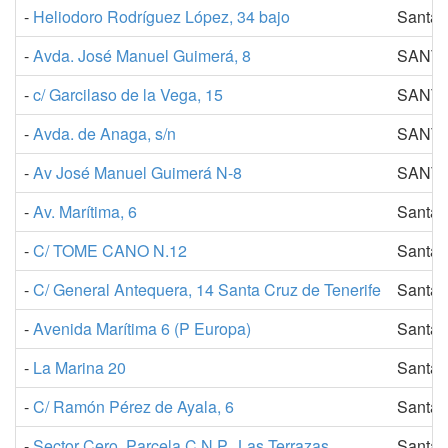
-
Heliodoro Rodríguez López, 34 bajo
Santa 
-
Avda. José Manuel Guimerá, 8
SANTA
-
c/ Garcilaso de la Vega, 15
SANTA
-
Avda. de Anaga, s/n
SANTA
-
Av José Manuel Guimerá N-8
SANTA
-
Av. Marítima, 6
Santa 
-
C/ TOME CANO N.12
Santa 
-
C/ General Antequera, 14 Santa Cruz de Tenerife
Santa 
-
Avenida Marítima 6 (P Europa)
Santa 
-
La Marina 20
Santa 
-
C/ Ramón Pérez de Ayala, 6
Santa 
-
Sector Cero, Parcela C.N.P., Las Terrazas
Santa 