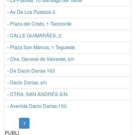
-
La Placeta, 10 Santiago del Teide
-
Av De Los Pueblos 2.
-
Plaza del Cristo, 1 Tacoronte
-
CALLE GUIMARÃES, 2.
-
Plaza San Marcos, 1 Tegueste
-
Ctra. General de Valverde, s/n
-
De Dacío Darías 103
-
Dacio Darias, s/n
-
CTRA. SAN ANDRÉS S/N.
-
Avenida Dacio Darias,103.
(current)
1
PUBLI