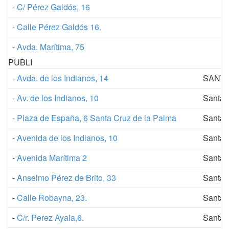
-
C/ Pérez Galdós, 16
-
Calle Pérez Galdós 16.
-
Avda. Marítima, 75
PUBLI
-
Avda. de los Indianos, 14
SANTA
-
Av. de los Indianos, 10
Santa 
-
Plaza de España, 6 Santa Cruz de la Palma
Santa 
-
Avenida de los Indianos, 10
Santa 
-
Avenida Marítima 2
Santa 
-
Anselmo Pérez de Brito, 33
Santa 
-
Calle Robayna, 23.
Santa 
-
C/r. Perez Ayala,6.
Santa 