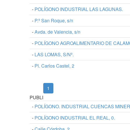
-
POLÍGONO INDUSTRIAL LAS LAGUNAS.
-
P.º San Roque, s/n
-
Avda. de Valencia, s/n
-
POLÍGONO AGROALIMENTARIO DE CALAMO
-
LAS LOMAS, S/Nº.
-
Pl. Carlos Castel, 2
(current)
1
PUBLI
-
POLÍGONO. INDUSTRIAL CUENCAS MINERA
-
POLÍGONO INDUSTRIAL EL REAL, 0.
-
Calle Córdoba, 2.