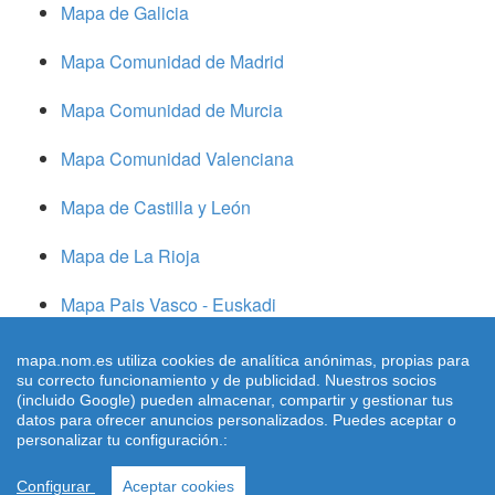
Mapa de Galicia
Mapa Comunidad de Madrid
Mapa Comunidad de Murcia
Mapa Comunidad Valenciana
Mapa de Castilla y León
Mapa de La Rioja
Mapa Pais Vasco - Euskadi
Mapa de Navarra
mapa.nom.es utiliza cookies de analítica anónimas, propias para
su correcto funcionamiento y de publicidad. Nuestros socios
(incluido Google) pueden almacenar, compartir y gestionar tus
datos para ofrecer anuncios personalizados. Puedes aceptar o
© Mapa.nom.es 2026 -
Mapa Callejero y plano de Ciudades
|
personalizar tu configuración.:
Google Maps
| |
Condiciones
| | |
Aviso Legal
|
Cookies
| |
Quienes Somos
| |
Configurar
Aceptar cookies