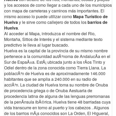
y los accesos de como llegar a cada uno de los municipios
con mapa de carreteras y caminos más importantes. El
mismo acceso lo puede utilizar como
Mapa Turístico de
Huelva
y le sirve como callejero de todos los
barrios de
Huelva
.
Al acceder al Mapa, introduzca el nombre del Rio,
Montaña, Sitios de Interés y el sistema mediante texto
predictivo le lleva al lugar buscado.
Huelva es la capital de la provincia de su mismo nombre
pertenece a la comunidad autÃ³noma de AndalucÃ­a en el
Sur de EspaÃ±a. EstÃ¡ ubicada junto a los rÃ­os Tinto y
Odiel dentro de la zona conocida como Tierra Llana. La
poblaciÃ³n de Huelva es de aproximadamente 146.000
habitantes que se amplia a 240.000 en su radio de
acciÃ³n. La ciudad de Huelva toma su nombre de Onuba
de procedencia griega o de Onuba Aestuaria de
procedencia latina de alguna de las lenguas prerromanas
de la penÃ­nsula ibÃ©rica. Huelva tiene 48 barriadas cuya
vida transcurre en torno al puerto y los cabezos . Algunos
de los barrios mÃ¡s conocidos son La Orden, El Higueral,