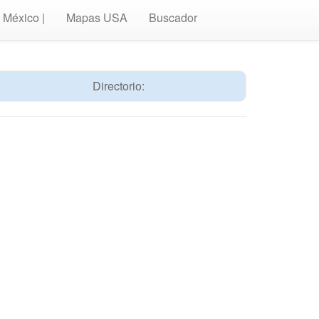
México |
Mapas USA
Buscador
Directorio: