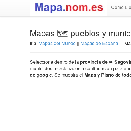
Como Lle
Mapas 🗺️ pueblos y munic
Ir a:
Mapas del Mundo
||
Mapas de España
|| -M
Seleccione dentro de la
provincia de ⏩ Segovi
municipios relacionados a continuación para enc
de google
. Se muestra el
Mapa y Plano de tod