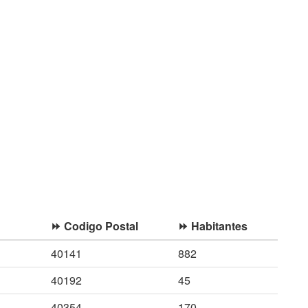
⏩ Codigo Postal
⏩ Habitantes
40141
882
40192
45
40354
170