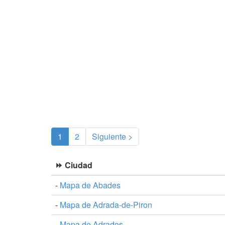
(current)
1
2
Siguiente >
⏩ Ciudad
-
Mapa de Abades
-
Mapa de Adrada-de-Piron
-
Mapa de Adrados