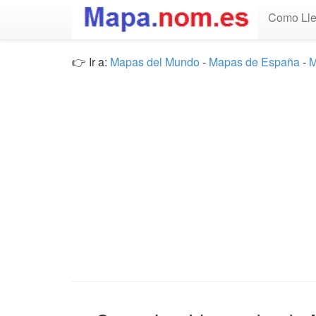
Como Lle
👉 Ir a:
Mapas del Mundo
-
Mapas de España
-
M