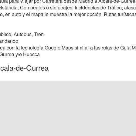
 Ruta para Viajar por Carretera desde Madrid a Alcala-de-Gurre
stancia, Con peajes o sin peajes, Incidencias de Tráfico, atasco
, en auto y el mapa le muestra la mejor opción. Rutas turísticas, 
blico, Autobus, Tren-
 andando
ea con la tecnología Google Maps similar a las rutas de Guia Mi
e-Gurrea y/o Huesca
lcala-de-Gurrea