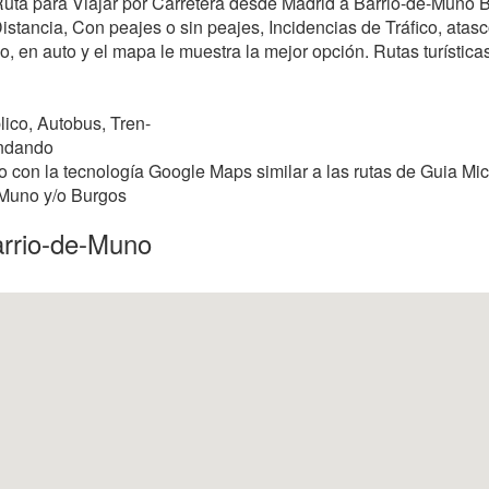
r Ruta para Viajar por Carretera desde Madrid a Barrio-de-Muno
stancia, Con peajes o sin peajes, Incidencias de Tráfico, atasco
, en auto y el mapa le muestra la mejor opción. Rutas turísticas, 
ico, Autobus, Tren-
andando
 con la tecnología Google Maps similar a las rutas de Guia Mic
e-Muno y/o Burgos
arrio-de-Muno