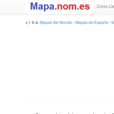
Como Lle
👉 Ir a:
Mapas del Mundo
-
Mapas de España
-
M