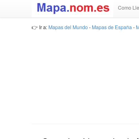
Como Lle
👉 Ir a:
Mapas del Mundo
-
Mapas de España
-
M