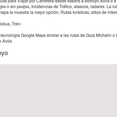
r Ruta para Viajar por Carretera desde Madrid a Bohoyo Avila o 
s o sin peajes, Incidencias de Tráfico, atascos, radares. La rut
mapa le muestra la mejor opción. Rutas turísticas, sitios de inter
tobus, Tren-
tecnología Google Maps similar a las rutas de Guia Michelin o 
o Avila
oyo