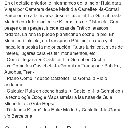
En el detalle anterior le informamos de la mejor Ruta para
Viajar por Carretera desde Madrid a Castellet-i-la-Gornal
Barcelona o a la inversa desde Castellet-i-la-Gornal hasta
Madrid con información de Kilometros de Distancia, Con
peajes o sin peajes, Incidencias de Tráfico, atascos,
radares. La ruta la puede planificar en coche, a pie, En
Moto, en bicicleta, en Transporte Público, en auto y el
mapa le muestra la mejor opción. Rutas turísticas, sitios de
interés, lugares para visitar, monumentos, etc.
- Como Llegar a ⏩ Castellet-i-la-Gornal en Coche.
- ⏩ Como ir a Castellet-i-la-Gornal en Transporte Público,
Autobus, Tren-
- Plano Como ir desde Castellet-i-la-Gornal a Pie o
andando
- Calcular Ruta en coche hasta ⏩ Castellet-i-la-Gornal con
la tecnología Google Maps similar a las rutas de Guia
Michelin o la Guia Repsol.
- Distancia Kilométrica Entre Madrid y Castellet-i-la-Gornal
y/o Barcelona