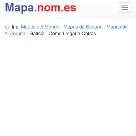
Togg
navig
👉 Ir a:
Mapas del Mundo
-
Mapas de España
-
Mapas de
A-Coruna
- Galicia - Como Llegar a Coiros