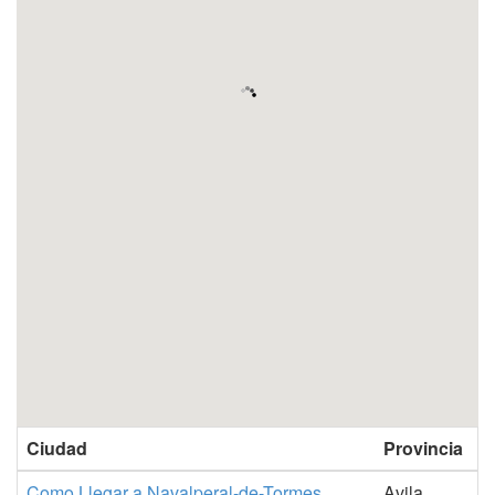
Ciudad
Provincia
Como Llegar a Navalperal-de-Tormes
Avila