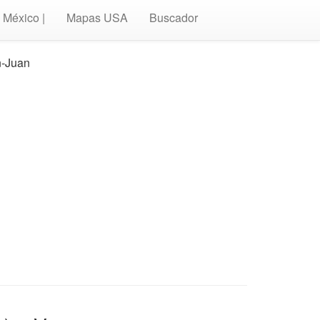
México |
Mapas USA
Buscador
n-Juan