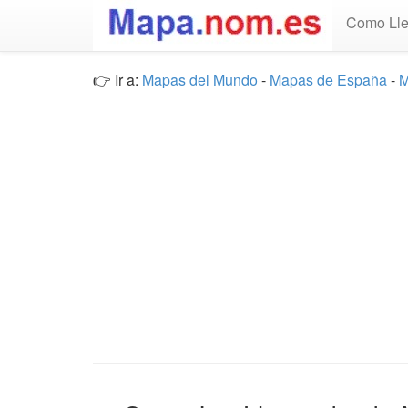
Como Lle
👉 Ir a:
Mapas del Mundo
-
Mapas de España
-
M