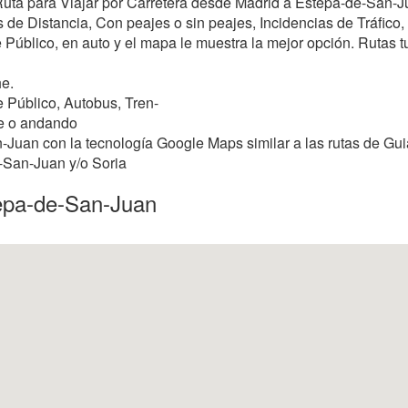
r Ruta para Viajar por Carretera desde Madrid a Estepa-de-San-
de Distancia, Con peajes o sin peajes, Incidencias de Tráfico, a
 Público, en auto y el mapa le muestra la mejor opción. Rutas turí
e.
 Público, Autobus, Tren-
ie o andando
Juan con la tecnología Google Maps similar a las rutas de Gui
e-San-Juan y/o Soria
tepa-de-San-Juan