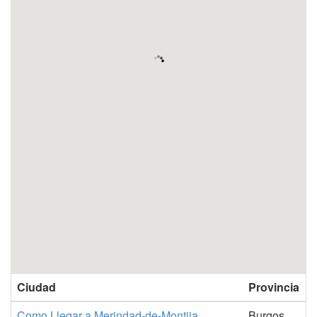
Ciudad
Provincia
Como Llegar a Merindad-de-Montija
Burgos