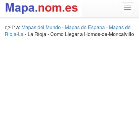
Togg
navig
👉 Ir a:
Mapas del Mundo
-
Mapas de España
-
Mapas de
Rioja-La
- La Rioja - Como Llegar a Hornos-de-Moncalvillo