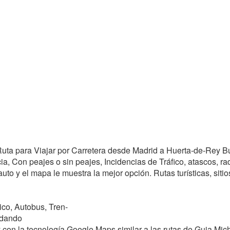
r Ruta para Viajar por Carretera desde Madrid a Huerta-de-Rey 
, Con peajes o sin peajes, Incidencias de Tráfico, atascos, rada
uto y el mapa le muestra la mejor opción. Rutas turísticas, siti
co, Autobus, Tren-
ndando
con la tecnología Google Maps similar a las rutas de Guia Mich