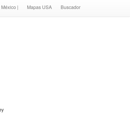
México |
Mapas USA
Buscador
ey