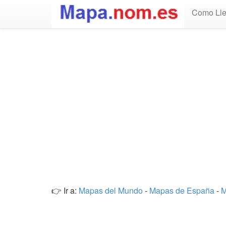
Como Lle
👉 Ir a:
Mapas del Mundo
-
Mapas de España
-
M