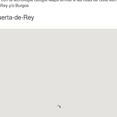
e-Rey y/o Burgos
uerta-de-Rey