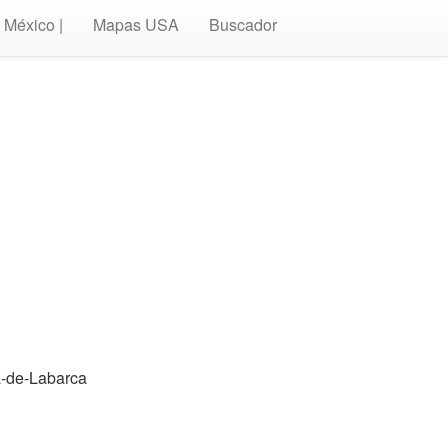
México |
Mapas USA
Buscador
a-de-Labarca