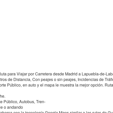
r Ruta para Viajar por Carretera desde Madrid a Lapuebla-de-La
os de Distancia, Con peajes o sin peajes, Incidencias de Tráfico
rte Público, en auto y el mapa le muestra la mejor opción. Rutas t
he.
e Público, Autobus, Tren-
ie o andando
barca con la tecnología Google Maps similar a las rutas de Gu