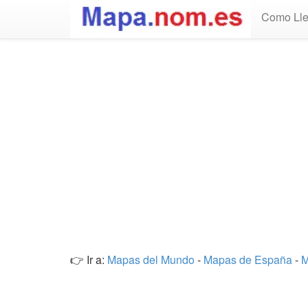
Como Lle
👉 Ir a:
Mapas del Mundo
-
Mapas de España
-
M