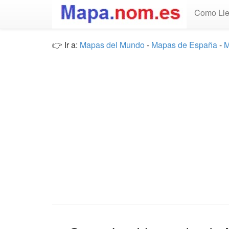
Como Lle
👉 Ir a:
Mapas del Mundo
-
Mapas de España
-
M