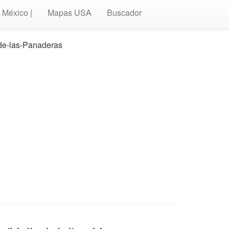
México |
Mapas USA
Buscador
-de-las-Panaderas