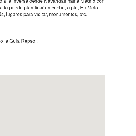
 o a la inversa desde Navaridas hasta Madrid con
a la puede planificar en coche, a pie, En Moto,
és, lugares para visitar, monumentos, etc.
 o la Guia Repsol.