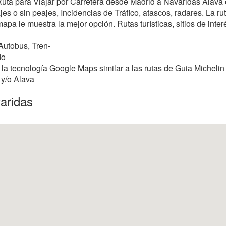
 Ruta para Viajar por Carretera desde Madrid a Navaridas Alava
s o sin peajes, Incidencias de Tráfico, atascos, radares. La rut
mapa le muestra la mejor opción. Rutas turísticas, sitios de inter
Autobus, Tren-
do
la tecnología Google Maps similar a las rutas de Guia Michelin
 y/o Alava
aridas