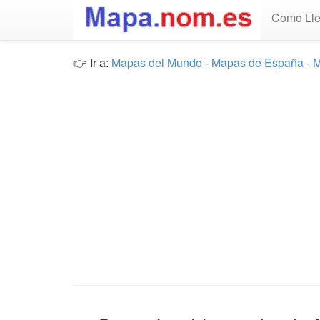
Como Lle
👉 Ir a:
Mapas del Mundo
-
Mapas de España
-
M