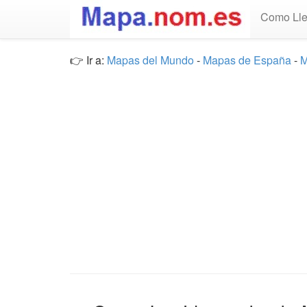
Como Lle
👉 Ir a:
Mapas del Mundo
-
Mapas de España
-
M