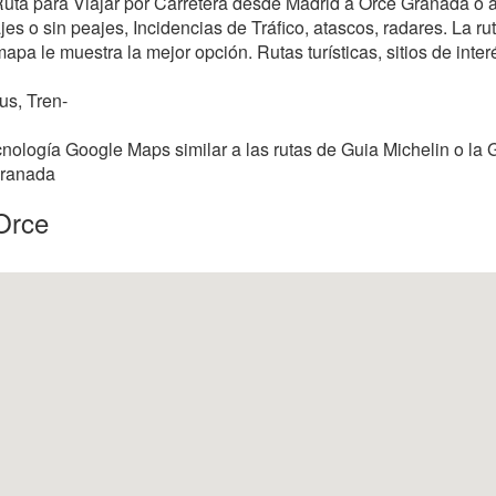
 Ruta para Viajar por Carretera desde Madrid a Orce Granada o 
s o sin peajes, Incidencias de Tráfico, atascos, radares. La rut
mapa le muestra la mejor opción. Rutas turísticas, sitios de inter
us, Tren-
nología Google Maps similar a las rutas de Guia Michelin o la 
Granada
Orce