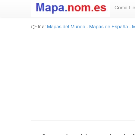
Como Lle
👉 Ir a:
Mapas del Mundo
-
Mapas de España
-
M