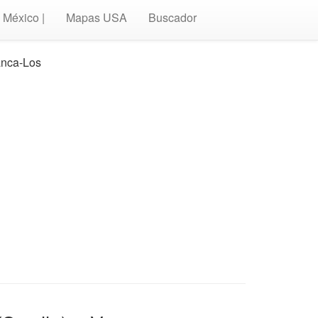
México |
Mapas USA
Buscador
anca-Los