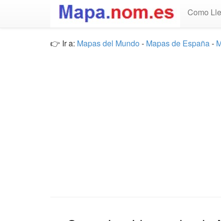
Como Lle
👉 Ir a:
Mapas del Mundo
-
Mapas de España
-
M