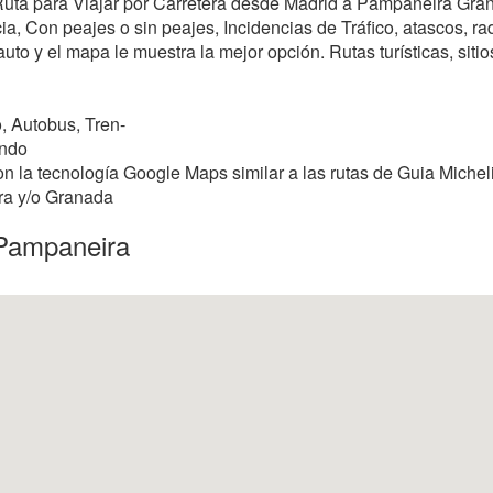
r Ruta para Viajar por Carretera desde Madrid a Pampaneira Gr
, Con peajes o sin peajes, Incidencias de Tráfico, atascos, rada
uto y el mapa le muestra la mejor opción. Rutas turísticas, siti
, Autobus, Tren-
ando
 la tecnología Google Maps similar a las rutas de Guia Micheli
ra y/o Granada
 Pampaneira