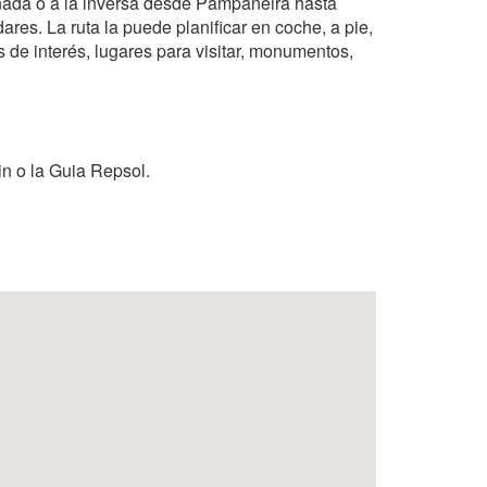
anada o a la inversa desde Pampaneira hasta
res. La ruta la puede planificar en coche, a pie,
os de interés, lugares para visitar, monumentos,
n o la Guia Repsol.