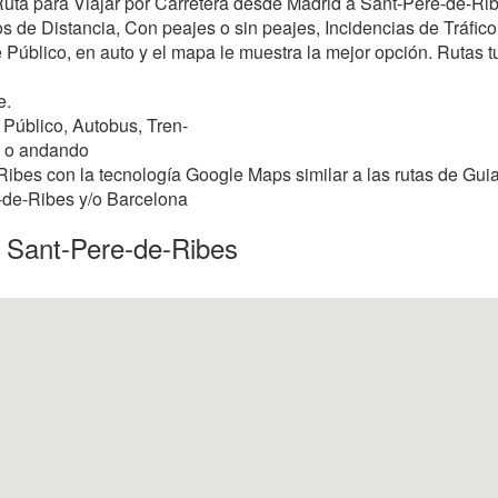
r Ruta para Viajar por Carretera desde Madrid a Sant-Pere-de-Ri
 de Distancia, Con peajes o sin peajes, Incidencias de Tráfico, 
 Público, en auto y el mapa le muestra la mejor opción. Rutas turí
e.
Público, Autobus, Tren-
e o andando
ibes con la tecnología Google Maps similar a las rutas de Guia
e-de-Ribes y/o Barcelona
a Sant-Pere-de-Ribes