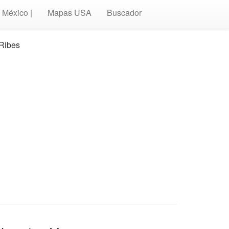
México |
Mapas USA
Buscador
-Ribes