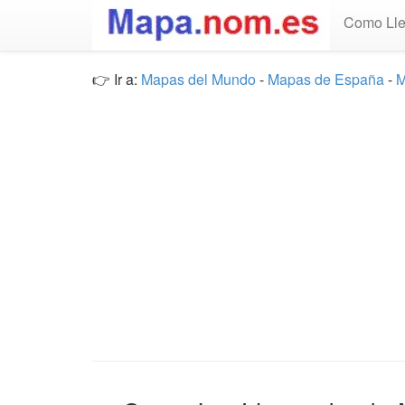
Como Lle
👉 Ir a:
Mapas del Mundo
-
Mapas de España
-
M