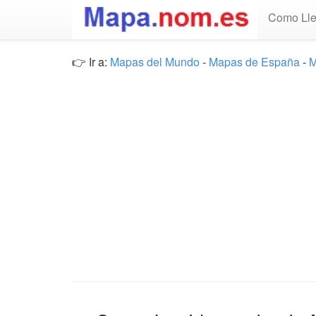
Como Lle
👉 Ir a:
Mapas del Mundo
-
Mapas de España
-
M