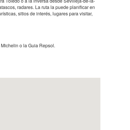
ra Toledo o a la inversa desde Sevilleja-de-la-
tascos, radares. La ruta la puede planificar en
sticas, sitios de interés, lugares para visitar,
 Michelin o la Guia Repsol.