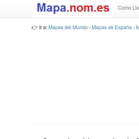
Como Lle
👉 Ir a:
Mapas del Mundo
-
Mapas de España
-
M