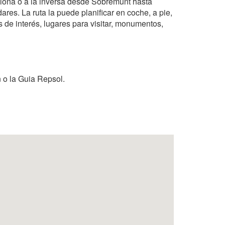
elona o a la inversa desde Sobremunt hasta
res. La ruta la puede planificar en coche, a pie,
os de interés, lugares para visitar, monumentos,
 o la Guia Repsol.