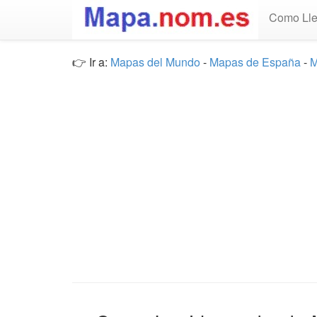
Como Lle
👉 Ir a:
Mapas del Mundo
-
Mapas de España
-
M