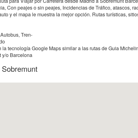
r Ruta para Viajar por Carretera desde Madrid a Sobremunt Barc
, Con peajes o sin peajes, Incidencias de Tráfico, atascos, rada
uto y el mapa le muestra la mejor opción. Rutas turísticas, siti
 Autobus, Tren-
ndo
la tecnología Google Maps similar a las rutas de Guia Michelin
t y/o Barcelona
a Sobremunt