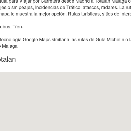
 Ruta para Viajar por Carretera desde Madrid a Totalan Malaga 
s o sin peajes, Incidencias de Tráfico, atascos, radares. La rut
mapa le muestra la mejor opción. Rutas turísticas, sitios de inter
tobus, Tren-
tecnología Google Maps similar a las rutas de Guia Michelin o 
/o Malaga
talan