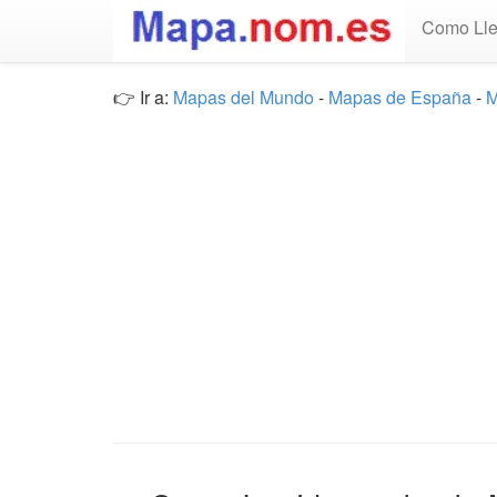
Como Lle
👉 Ir a:
Mapas del Mundo
-
Mapas de España
-
M