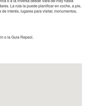
enca o a la inversa desde Vara-de-Rey hasta
res. La ruta la puede planificar en coche, a pie,
os de interés, lugares para visitar, monumentos,
in o la Guia Repsol.