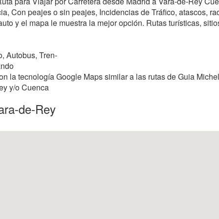
r Ruta para Viajar por Carretera desde Madrid a Vara-de-Rey Cu
, Con peajes o sin peajes, Incidencias de Tráfico, atascos, rada
uto y el mapa le muestra la mejor opción. Rutas turísticas, siti
, Autobus, Tren-
ando
n la tecnología Google Maps similar a las rutas de Guia Michel
Rey y/o Cuenca
ara-de-Rey