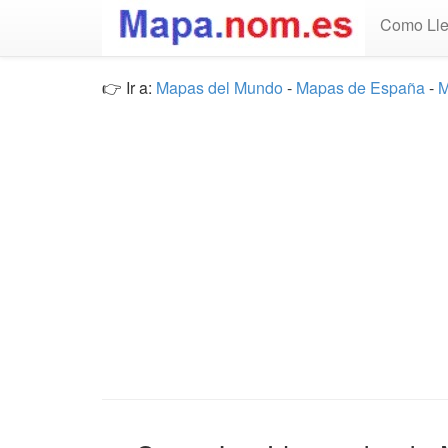
Como Lle
👉 Ir a:
Mapas del Mundo
-
Mapas de España
-
M