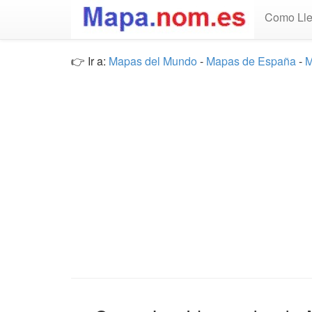
Como Lle
👉 Ir a:
Mapas del Mundo
-
Mapas de España
-
M