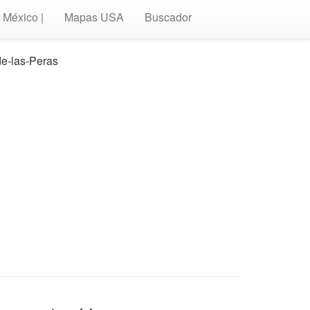
México |
Mapas USA
Buscador
de-las-Peras