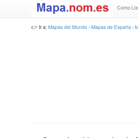
Como Lle
👉 Ir a:
Mapas del Mundo
-
Mapas de España
-
M