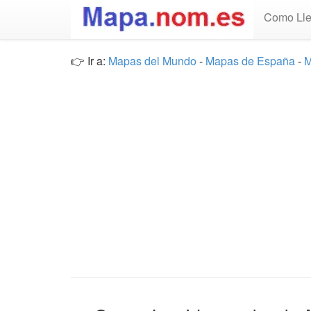
Como Lle
👉 Ir a:
Mapas del Mundo
-
Mapas de España
-
M