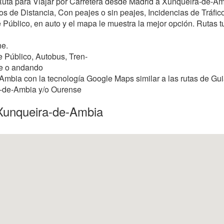
r Ruta para Viajar por Carretera desde Madrid a Xunqueira-de-A
 de Distancia, Con peajes o sin peajes, Incidencias de Tráfico,
 Público, en auto y el mapa le muestra la mejor opción. Rutas turí
he.
 Público, Autobus, Tren-
ie o andando
mbia con la tecnología Google Maps similar a las rutas de Gui
ra-de-Ambia y/o Ourense
Xunqueira-de-Ambia