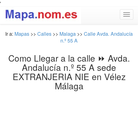
'
Togg
navig
Ir a:
Mapas
>>
Calles
>>
Malaga
>>
Calle Avda. Andalucía
n.º 55 A
Como Llegar a la calle ⏩ Avda.
Andalucía n.º 55 A sede
EXTRANJERIA NIE en Vélez
Málaga