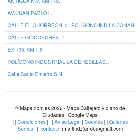
ANTIGÜA N-V, KM 179.
AV. JUAN PABLO II.
CALLE EL CHORREON, 0 . POLÍGONO IND LA CAÑANA,
CALLE GOICOECHEA, 1.
EX-108, KM 1.5.
POLÍGONO INDUSTRIAL LA DEHESILLAS. .
Calle Santo Entierro S.N.
© Mapa.nom.es 2026 -
Mapa Callejero y plano de
Ciudades
| Google Maps
| |
Condiciones
| | |
Aviso Legal
|
Cookies
| |
Quienes
Somos
| | |
contacto
: rmartindz(arroba)gmail.com