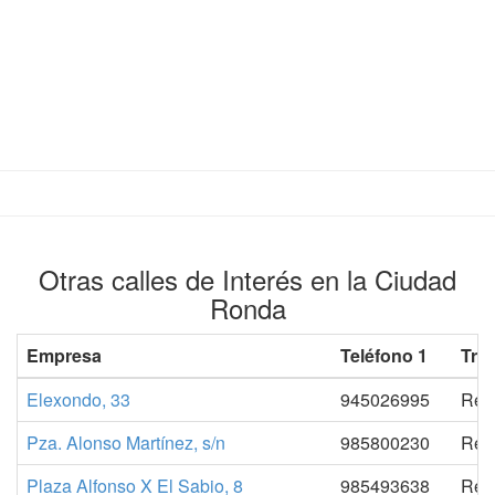
Otras calles de Interés en la Ciudad
Ronda
Empresa
Teléfono 1
Trá
Elexondo, 33
945026995
Regi
Pza. Alonso Martínez, s/n
985800230
Regi
Plaza Alfonso X El Sabio, 8
985493638
Regi