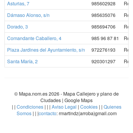
Asturias, 7
985602928
Regi
Dámaso Alonso, s/n
985635076
Regi
Dorado, 3
985694706
Regi
Comandante Caballero, 4
985 96 87 81
Regi
Plaza Jardines del Ayuntamiento, s/n
972276193
Regi
Santa María, 2
920301297
Regi
© Mapa.nom.es 2026 -
Mapa Callejero y plano de
Ciudades
| Google Maps
| |
Condiciones
| | |
Aviso Legal
|
Cookies
| |
Quienes
Somos
| | |
contacto
: rmartindz(arroba)gmail.com