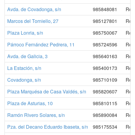
Avda. de Covadonga, s/n
985848081
Regi
Marcos del Torniello, 27
985127801
Regi
Plaza Lonria, s/n
985750067
Regi
Párroco Fernández Pedrera, 11
985724596
Regi
Avda. de Galicia, 3
985640163
Regi
La Estación, s/n
985400173
Regi
Covadonga, s/n
985710109
Regi
Plaza Marquésa de Casa Valdés, s/n
985820607
Regi
Plaza de Asturias, 10
985810115
Regi
Ramón Rivero Solares, s/n
985890084
Regi
Pza. del Decano Eduardo Ibaseta, s/n
985175534
Regi