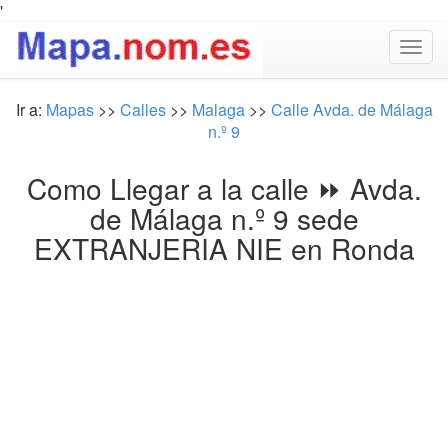
'
Togg
navig
Ir a:
Mapas
>>
Calles
>>
Malaga
>>
Calle Avda. de Málaga
n.º 9
Como Llegar a la calle ⏩ Avda.
de Málaga n.º 9 sede
EXTRANJERIA NIE en Ronda