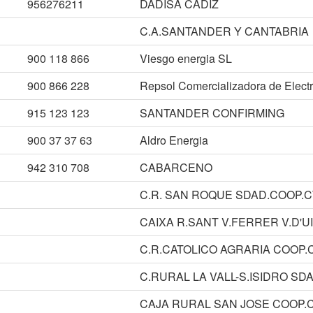
956276211
DADISA CADIZ
C.A.SANTANDER Y CANTABRIA
900 118 866
Viesgo energia SL
900 866 228
Repsol Comercializadora de Electr
915 123 123
SANTANDER CONFIRMING
900 37 37 63
Aldro Energia
942 310 708
CABARCENO
C.R. SAN ROQUE SDAD.COOP.
CAIXA R.SANT V.FERRER V.D'U
C.R.CATOLICO AGRARIA COOP.
C.RURAL LA VALL-S.ISIDRO SD
CAJA RURAL SAN JOSE COOP.