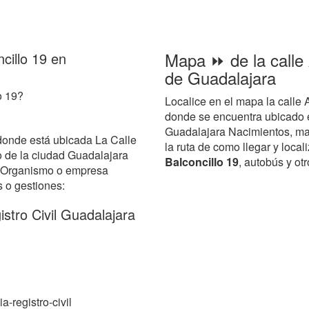
Mapa ⏩ de la calle 
ncillo 19 en
de Guadalajara
o 19?
Localice en el mapa la calle 
donde se encuentra ubicado 
Guadalajara Nacimientos, mat
donde está ubicada La Calle
la ruta de como llegar y local
 de la ciudad Guadalajara
Balconcillo 19
, autobús y ot
el Organismo o empresa
s o gestiones:
tro Civil Guadalajara
a-registro-civil