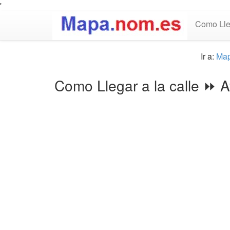
'
Como Lle
Ir a:
Ma
Como Llegar a la calle ⏩ A