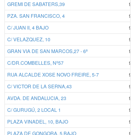
GREMI DE SABATERS,39
97
PZA. SAN FRANCISCO, 4
95
C/ JUAN II, 4 BAJO
94
C/ VELAZQUEZ, 10
92
GRAN VIA DE SAN MARCOS,27 - 6ª
98
C/DR.COMBELLES, Nº57
97
RUA ALCALDE XOSE NOVO FREIRE, 5-7
98
C/ VICTOR DE LA SERNA,43
91
AVDA. DE ANDALUCIA, 23
95
C/ GURUGÚ, 2 LOCAL 1
95
PLAZA VINADEL, 10, BAJO
96
PLAZA DE GONGORA, 5 BAJO
94