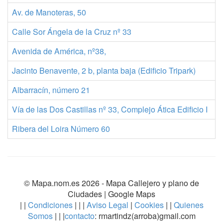
Av. de Manoteras, 50
9
Calle Sor Ángela de la Cruz nº 33
9
Avenida de América, nº38,
9
Jacinto Benavente, 2 b, planta baja (Edificio Tripark)
9
Albarracín, número 21
9
Vía de las Dos Castillas nº 33, Complejo Ática Edificio I
9
Ribera del Loira Número 60
8
© Mapa.nom.es 2026 -
Mapa Callejero y plano de
Ciudades
| Google Maps
| |
Condiciones
| | |
Aviso Legal
|
Cookies
| |
Quienes
Somos
| | |
contacto
: rmartindz(arroba)gmail.com