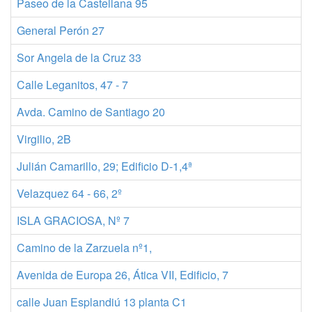
Paseo de la Castellana 95
9
General Perón 27
9
Sor Angela de la Cruz 33
9
Calle Leganitos, 47 - 7
9
Avda. Camino de Santiago 20
9
Virgilio, 2B
9
Julián Camarillo, 29; Edificio D-1,4ª
9
Velazquez 64 - 66, 2º
9
ISLA GRACIOSA, Nº 7
9
Camino de la Zarzuela nº1,
9
Avenida de Europa 26, Ática VII, Edificio, 7
9
calle Juan Esplandiú 13 planta C1
9