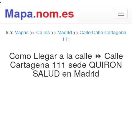
'
Togg
navig
Ir a:
Mapas
>>
Calles
>>
Madrid
>>
Calle Calle Cartagena
111
Como Llegar a la calle ⏩ Calle
Cartagena 111 sede QUIRON
SALUD en Madrid