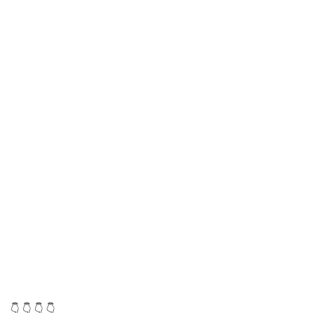
👇 👇 👇 👇