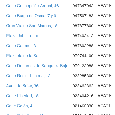
Calle Concepción Arenal, 46
947347042
AEAT H
Calle Burgo de Osma, 7 y 9
947507183
AEAT H
Gran Vía de San Marcos, 18
987877800
AEAT H
Plaza John Lennon, 1
987402412
AEAT H
Calle Carmen, 3
987602288
AEAT H
Plazuela de la Sal, 1
979744100
AEAT H
Calle Donantes de Sangre 4, Bajo
979122988
AEAT H
Calle Rector Lucena, 12
923285300
AEAT H
Avenida Bejar, 36
923462362
AEAT H
Calle Libertad, 18
923404216
AEAT H
Calle Colón, 4
921463838
AEAT H