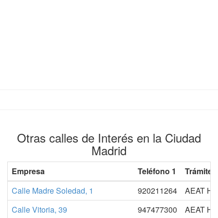
Otras calles de Interés en la Ciudad
Madrid
Empresa
Teléfono 1
Trámites
Calle Madre Soledad, 1
920211264
AEAT H
Calle Vitoria, 39
947477300
AEAT H