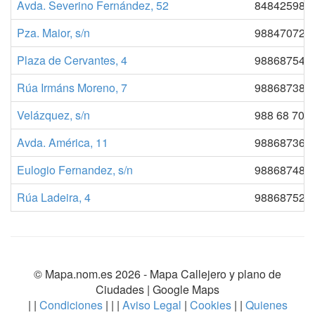
Avda. Severino Fernández, 52
848425981
Pza. Maior, s/n
988470728
Plaza de Cervantes, 4
988687543
Rúa Irmáns Moreno, 7
988687385
Velázquez, s/n
988 68 70 1
Avda. América, 11
988687366
Eulogio Fernandez, s/n
988687489
Rúa Ladeira, 4
988687529
© Mapa.nom.es 2026 -
Mapa Callejero y plano de
Ciudades
| Google Maps
| |
Condiciones
| | |
Aviso Legal
|
Cookies
| |
Quienes