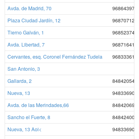
Avda. de Madrid, 70
968643977
Plaza Ciudad Jardín, 12
968707120
Tierno Galván, 1
968523745
Avda. Libertad, 7
968716414
Cervantes, esq. Coronel Fernández Tudela
968333615
San Antonio, 3
Gallarda, 2
848420540
Nueva, 13
948336908
Avda. de las Merindades,66
848420697
Sancho el Fuerte, 8
848424008
Nueva, 13 Aoi<
948336908