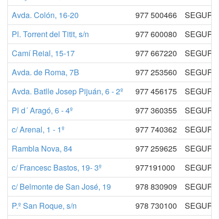
Avda. Colón, 16-20
977 500466
SEGURID
Pl. Torrent del Titit, s/n
977 600080
SEGURID
Camí Reial, 15-17
977 667220
SEGURID
Avda. de Roma, 7B
977 253560
SEGURID
Avda. Batlle Josep Pijuán, 6 - 2º
977 456175
SEGURID
Pl d´ Aragó, 6 - 4º
977 360355
SEGURID
c/ Arenal, 1 - 1º
977 740362
SEGURID
Rambla Nova, 84
977 259625
SEGURID
c/ Francesc Bastos, 19- 3º
977191000
SEGURID
c/ Belmonte de San José, 19
978 830909
SEGURID
P.º San Roque, s/n
978 730100
SEGURID