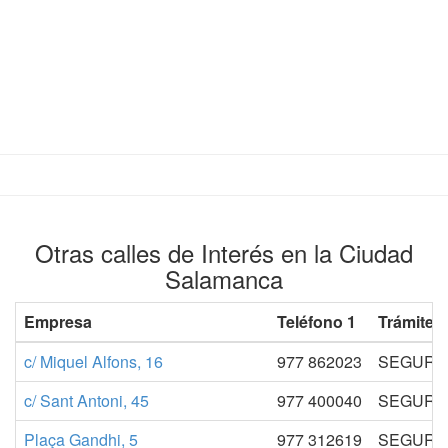
Otras calles de Interés en la Ciudad
Salamanca
Empresa
Teléfono 1
Trámites
c/ Miquel Alfons, 16
977 862023
SEGURID
c/ Sant Antoni, 45
977 400040
SEGURID
Plaça Gandhi, 5
977 312619
SEGURID