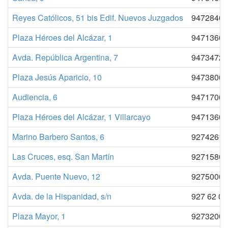
Reyes Católicos, 51 bis Edif. Nuevos Juzgados
94728400
Plaza Héroes del Alcázar, 1
94713609
Avda. República Argentina, 7
94734720
Plaza Jesús Aparicio, 10
94738000
Audiencia, 6
94717001
Plaza Héroes del Alcázar, 1 Villarcayo
94713609
Marino Barbero Santos, 6
92742616
Las Cruces, esq. San Martín
92715809
Avda. Puente Nuevo, 12
92750002
Avda. de la Hispanidad, s/n
927 62 02
Plaza Mayor, 1
92732008