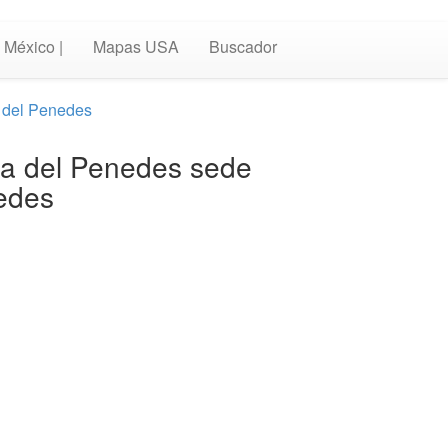
México |
Mapas USA
Buscador
a del Penedes
nca del Penedes sede
edes