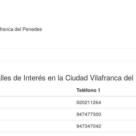
lafranca del Penedes
lles de Interés en la Ciudad Vilafranca de
Teléfono 1
920211264
947477300
947347042