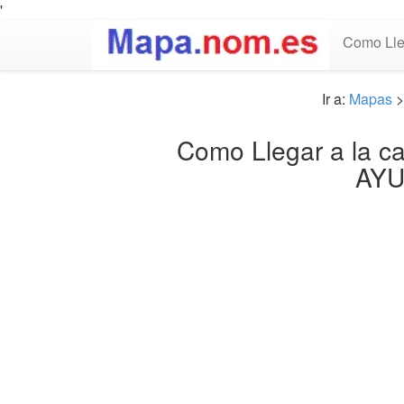
'
Como Lle
Ir a:
Mapas
Como Llegar a la ca
AYU