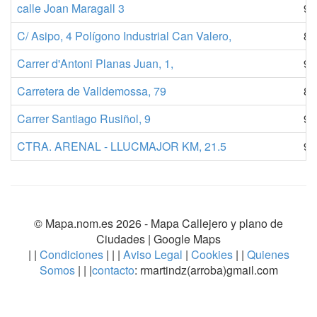
calle Joan Maragall 3
97
C/ Asipo, 4 Polígono Industrial Can Valero,
87
Carrer d'Antoni Planas Juan, 1,
97
Carretera de Valldemossa, 79
87
Carrer Santiago Rusiñol, 9
97
CTRA. ARENAL - LLUCMAJOR KM, 21.5
91
© Mapa.nom.es 2026 -
Mapa Callejero y plano de
Ciudades
| Google Maps
| |
Condiciones
| | |
Aviso Legal
|
Cookies
| |
Quienes
Somos
| | |
contacto
: rmartindz(arroba)gmail.com