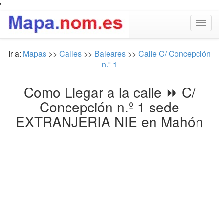
'
Togg
navig
Ir a:
Mapas
>>
Calles
>>
Baleares
>>
Calle C/ Concepción
n.º 1
Como Llegar a la calle ⏩ C/
Concepción n.º 1 sede
EXTRANJERIA NIE en Mahón