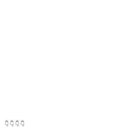
👇 👇 👇 👇