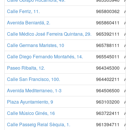
Calle Ferriz, 11.
965800362
AE
Avenida Beniardá, 2.
965860411
AE
Calle Médico José Ferreira Quintana, 29.
965392111
AE
Calle Germans Maristes, 10
965788111
AE
Calle Diego Fernando Montañés, 14.
965545011
AE
Paseo Ribalta, 12.
964345300
AE
Calle San Francisco, 100.
964402211
AE
Avenida Mediterraneo, 1-3
964506500
AE
Plaza Ayuntamiento, 9
963103200
AE
Calle Músico Ginés, 16
963722411
AE
Calle Passeig Reial Sèquia, 1.
961394711
AE