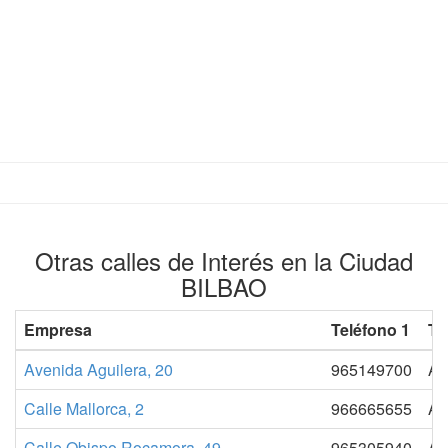
Otras calles de Interés en la Ciudad
BILBAO
Empresa
Teléfono 1
Tr
Avenida Aguilera, 20
965149700
AE
Calle Mallorca, 2
966665655
AE
Calle Obispo Rocamora, 49.
965305940
AE