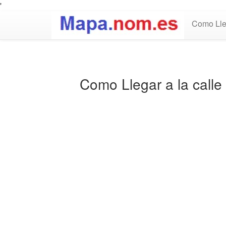
'
Como Lle
Como Llegar a la call