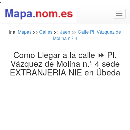
'
Togg
navig
Ir a:
Mapas
>>
Calles
>>
Jaen
>>
Calle Pl. Vázquez de
Molina n.º 4
Como Llegar a la calle ⏩ Pl.
Vázquez de Molina n.º 4 sede
EXTRANJERIA NIE en Úbeda