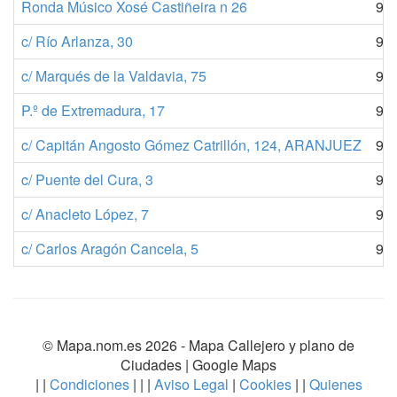
Ronda Músico Xosé Castiñeira n 26
98
c/ Río Arlanza, 30
91
c/ Marqués de la Valdavia, 75
91
P.º de Extremadura, 17
91
c/ Capitán Angosto Gómez Catrillón, 124, ARANJUEZ
91
c/ Puente del Cura, 3
91
c/ Anacleto López, 7
91
c/ Carlos Aragón Cancela, 5
91
© Mapa.nom.es 2026 -
Mapa Callejero y plano de
Ciudades
| Google Maps
| |
Condiciones
| | |
Aviso Legal
|
Cookies
| |
Quienes