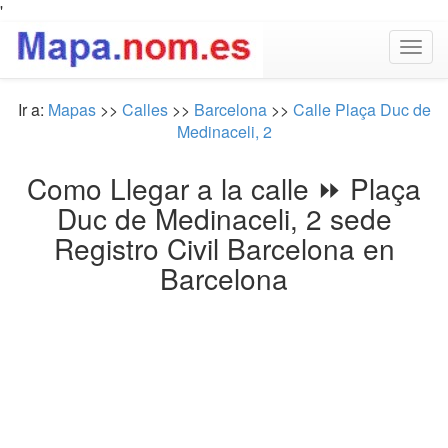
'
Togg
navig
Ir a:
Mapas
>>
Calles
>>
Barcelona
>>
Calle Plaça Duc de
Medinaceli, 2
Como Llegar a la calle ⏩ Plaça
Duc de Medinaceli, 2 sede
Registro Civil Barcelona en
Barcelona