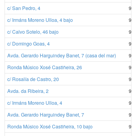
c/ San Pedro, 4
98
c/ Irmáns Moreno Ulloa, 4 bajo
98
c/ Calvo Sotelo, 46 bajo
98
c/ Domingo Goas, 4
98
Avda. Gerardo Harguindey Banet, 7 (casa del mar)
98
Ronda Músico Xosé Castiñeira, 26
98
c/ Rosalía de Castro, 20
98
Avda. da Ribeira, 2
98
c/ Irmáns Moreno Ulloa, 4
98
Avda. Gerardo Harguindey Banet, 7
98
Ronda Músico Xosé Castiñeira, 10 bajo
98