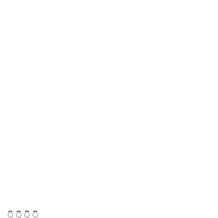
👇 👇 👇 👇